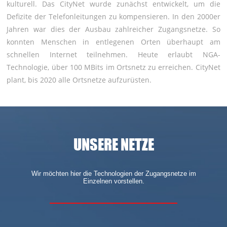
kulturell. Das CityNet wurde zunächst entwickelt, um die
Defizite der Telefonleitungen zu kompensieren. In den 2000er
Jahren war dies der Ausbau zahlreicher Zugangsnetze. So
konnten Menschen in entlegenen Orten überhaupt am
schnellen Internet teilnehmen. Heute erlaubt NGA-
Technologie, über 100 MBits im Ortsnetz zu erreichen. CityNet
plant, bis 2020 alle Ortsnetze aufzurüsten.
UNSERE NETZE
Wir möchten hier die Technologien der Zugangsnetze im
Einzelnen vorstellen.