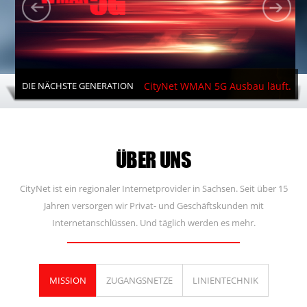
DIE NÄCHSTE GENERATION
CityNet WMAN 5G Ausbau läuft.
ÜBER UNS
CityNet ist ein regionaler Internetprovider in Sachsen. Seit über 15
Jahren versorgen wir Privat- und Geschäftskunden mit
Internetanschlüssen. Und täglich werden es mehr.
NATIVE GLASFASERANSCHLÜSSE
CityNet Fritzbox 5490.
MISSION
ZUGANGSNETZE
LINIENTECHNIK